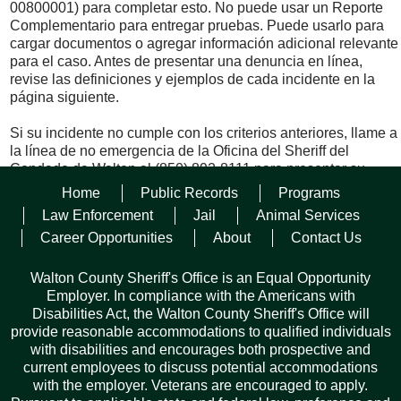
00800001) para completar esto. No puede usar un Reporte
Complementario para entregar pruebas. Puede usarlo para
cargar documentos o agregar información adicional relevante
para el caso. Antes de presentar una denuncia en línea,
revise las definiciones y ejemplos de cada incidente en la
página siguiente.
Si su incidente no cumple con los criterios anteriores, llame a
la línea de no emergencia de la Oficina del Sheriff del
Condado de Walton al (850) 892-8111 para presentar su
reporte.
Home
Public Records
Programs
Law Enforcement
Jail
Animal Services
Para comenzar a presentar un reporte en línea, haga clic en
Career Opportunities
About
Contact Us
“Seleccionar incidente”.
Al marcar esta casilla, confirmo que las declaraciones
Walton County Sheriff's Office is an Equal Opportunity
anteriores son verdaderas a el major de mis conocimientos y
Employer. In compliance with the Americans with
que entiendo que es un delito hacer un reporte policial falso
Disabilities Act, the Walton County Sheriff's Office will
o fraudulento de conformidad con el Estatuto del Estado de
provide reasonable accommodations to qualified individuals
Florida 837.05.
with disabilities and encourages both prospective and
current employees to discuss potential accommodations
Seleccionar incidente
with the employer. Veterans are encouraged to apply.